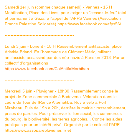
Samedi 1er juin (comme chaque samedi) - Vannes - 15 H
Mobilisation, Place des Lices, pour exiger un "cessez-le-feu" total
et permanent à Gaza, à l'appel de l'AFPS Vannes (Association
France Palestine Solidarité)
https://www.facebook.com/afps56/
-----------------------------------------------
Lundi 3 juin - Lorient - 18 H Rassemblement antifasciste, place
Aristide Briand. En l'hommage de Clément Méric, militant
antifasciste assassiné par des néo-nazis à Paris en 2013. Par un
collectif d'organisations
https://www.facebook.com/ColAntifaMorbihan
-----------------------------------------------
Mercredi 5 juin - Pluvigner - 18h30 Rassemblement contre le
projet de Zone commerciale à Bodeveno. Vélorution dans le
cadre du Tour de fRance Alternatiba. Rdv à vélo à Porh
Mirabeau. Puis de 19h à 20h, derrière la mairie : rassemblement,
prises de paroles. Pour préserver le lien social, les commerces
du bourg, la biodiversité, les terres agricoles... Contre les aides
publiques pour un intérêt privé. Organisé par le collectif PARE
https://www.assoparepluvigner.fr/
et