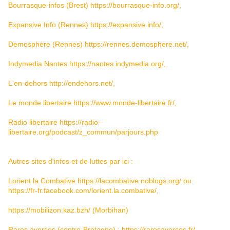
Bourrasque-infos (Brest)
https://bourrasque-info.org/
,
Expansive Info (Rennes)
https://expansive.info/
,
Demosphère (Rennes)
https://rennes.demosphere.net/
,
Indymedia Nantes
https://nantes.indymedia.org/
,
L'en-dehors
http://endehors.net/
,
Le monde libertaire
https://www.monde-libertaire.fr/
,
Radio libertaire
https://radio-
libertaire.org/podcast/z_commun/parjours.php
Autres sites d'infos et de luttes par ici :
Lorient la Combative
https://lacombative.noblogs.org/
ou
https://fr-fr.facebook.com/lorient.la.combative/
,
https://mobilizon.kaz.bzh/
(Morbihan)
Rares averses (centre-Bretagne) :
https://raresaverses.fr/