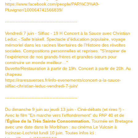
https://www.facebook.com/people/PAR%C3%A9-
Pluvigner/100064741566839/
-----------------------------------------------
Vendredi 7 juin - Silfiac - 19 H Concert à la Sauce avec Christian
Leduc - Salle triskell. Spectacle d’éducation populaire, voyage
mémoriel dans les racines libertaires de l’Histoire des révoltes
sociales. Compositions personnelles et reprises. "S’inspirer de
l’expérience de nos grands-frères et grandes-sœurs pour
construire un monde meilleur…"
Buvette/Restauration à partir de 19h. Concert à partir de 20h. Au
chapeau
https://raresaverses.fr/info-evenements/concert-a-la-sauce-
silfiac-christian-leduc-vendredi-7-juin/
-----------------------------------------------
Du dimanche 9 juin au jeudi 13 juin - Ciné-débats (et rires !) -
Avec le film "En marche vers l'effondrement" du PAP 40 et de
l'
Église de la Très Sainte Consommation.
Tournée en Bretagne
avec une date dans le Morbihan : au cinéma Le Vulcain à
Inzinzac-Lochrist lundi 10 juin. Toutes infos ici :