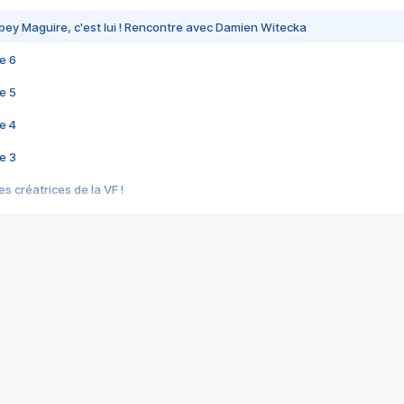
bey Maguire, c'est lui ! Rencontre avec Damien Witecka
e 6
e 5
e 4
e 3
s créatrices de la VF !
e 2
e 1
e Mektoub My Love arrive enfin ! Rencontre avec Shaïn Boumedine et Sal
i : après Toni en famille
elle réalise le bouleversant Dites lui que je l'aime
ais ! Rencontre autour de Vie privée de Rebecca Zlotowski