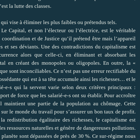
est la lutte des classes.
ui vise à éliminer les plus faibles ou prétendus tels.
Le Capital, et non l’électeur ou l’électrice, est le véritable
 coordination et de Justice qu’il prétend être mais l’appareil
és et ses déviants. Une des contradictions du capitalisme est
currence alors que celle-ci, en éliminant et absorbant les
ital en créant des monopoles ou oligopoles. En outre, la «
ique sont inconciliables. Ce n’est pas une erreur rectifiable du
ssédante qui est à sa tête accumule ainsi les richesses… et le
é-e-s qui la servent varie selon deux critères principaux :
pport de force que les salarié-e-s ont su établir. Pour accroître
tal maintient une partie de la population au chômage. Cette
 sur le monde du travail pour s’assurer un bon taux de profit.
a redistribution égalitaire des richesses, le capitalisme est
les ressources naturelles et génère de dangereuses pollutions.
la planète sont dépassées de près de 30 %. Ce sur-régime nous