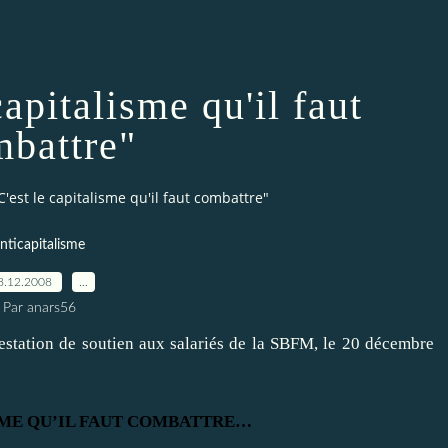
capitalisme qu'il faut
battre"
C'est le capitalisme qu'il faut combattre"
nticapitalisme
8.12.2008
…
Par anars56
ifestation de soutien aux salariés de la SBFM, le 20 décembre
SME QU’IL FAUT COMBATTRE…