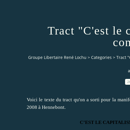
Tract "C'est le 
com
Groupe Libertaire René Lochu
>
Categories
>
Tract "
a
2
Voici le texte du tract qu'on a sorti pour la man
2008 à Hennebont.
C’EST LE CAPITALI