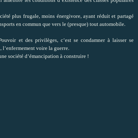
n améliore les conditions d’existence des classes populaires
ciété plus frugale, moins énergivore, ayant réduit et partagé
ransports en commun que vers le (presque) tout automobile.
Pouvoir et des privilèges, c’est se condamner à laisser se
e, l’enfermement voire la guerre.
ne société d’émancipation à construire !