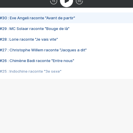
#30 : Eve Angeli raconte "Avant de partir"
#29 : MC Solaar raconte "Bouge de là"
28 : Lorie raconte "Je vais vite"
#27 : Christophe Willem raconte "Jacques a dit"
#26 : Chimène Badi raconte "Entre nous"
#25 : Indochine raconte "3e sexe"
#24 : Zaho raconte "C'est chelou"
#23 : Patrick Bruel raconte "Au café des délices"
#22 : Kyo raconte "Le chemin"
#21 : Nolwenn Leroy raconte "Cassé"
#20 : Patrick Hernandez raconte "Born to be alive"