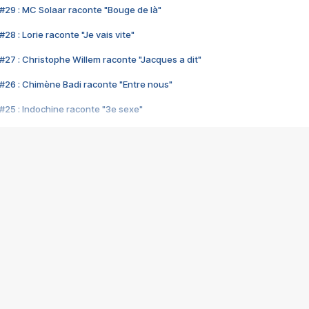
#29 : MC Solaar raconte "Bouge de là"
28 : Lorie raconte "Je vais vite"
#27 : Christophe Willem raconte "Jacques a dit"
#26 : Chimène Badi raconte "Entre nous"
#25 : Indochine raconte "3e sexe"
#24 : Zaho raconte "C'est chelou"
#23 : Patrick Bruel raconte "Au café des délices"
#22 : Kyo raconte "Le chemin"
#21 : Nolwenn Leroy raconte "Cassé"
#20 : Patrick Hernandez raconte "Born to be alive"
#19 : Lorie raconte "Près de moi"
#18 : Michael Jones raconte "A nos actes manqués" (avec Jean-Jacque
#17 : Khaled raconte "Aïcha"