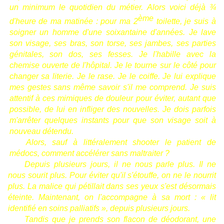
un minimum le quotidien du métier.
Alors voici déjà ¾
ème
d'heure de ma matinée : pour ma 2
toilette, je suis à
soigner un homme d'une soixantaine d'années. Je lave
son visage, ses bras, son torse, ses jambes, ses parties
génitales, son dos, ses fesses. Je l'habille avec la
chemise ouverte de l'hôpital. Je le tourne sur le côté pour
changer sa literie. Je le rase. Je le coiffe. Je lui explique
mes gestes sans même savoir s'il me comprend. Je suis
attentif à ces mimiques de douleur pour éviter, autant que
possible, de lui en infliger des nouvelles. Je dois parfois
m'arrêter quelques instants pour que son visage soit à
nouveau détendu.
Alors, sauf à littéralement shooter le patient de
médocs, comment accélérer sans maltraiter ?
Depuis plusieurs jours, il ne nous parle plus. I
l ne
nous sourit plus. Pour éviter qu'il s'étouffe, on ne le nourrit
plus. La malice qui pétillait dans ses yeux s'est désormais
éteinte. Maintenant, on l'accompagne à sa mort : « lit
identifié en soins palliatifs », depuis plusieurs jours.
Tandis que je prends son flacon de déodorant, une