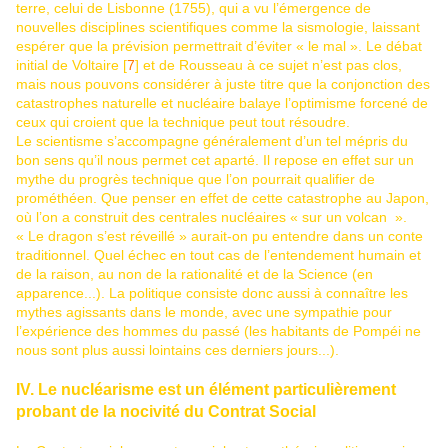
terre, celui de Lisbonne (1755), qui a vu l’émergence de
nouvelles disciplines scientifiques comme la sismologie, laissant
espérer que la prévision permettrait d’éviter « le mal ». Le débat
initial de Voltaire [
7
] et de Rousseau à ce sujet n’est pas clos,
mais nous pouvons considérer à juste titre que la conjonction des
catastrophes naturelle et nucléaire balaye l’optimisme forcené de
ceux qui croient que la technique peut tout résoudre.
Le scientisme s’accompagne généralement d’un tel mépris du
bon sens qu’il nous permet cet aparté. Il repose en effet sur un
mythe du progrès technique que l’on pourrait qualifier de
prométhéen. Que penser en effet de cette catastrophe au Japon,
où l’on a construit des centrales nucléaires « sur un volcan ».
« Le dragon s’est réveillé » aurait-on pu entendre dans un conte
traditionnel. Quel échec en tout cas de l’entendement humain et
de la raison, au non de la rationalité et de la Science (en
apparence...). La politique consiste donc aussi à connaître les
mythes agissants dans le monde, avec une sympathie pour
l’expérience des hommes du passé (les habitants de Pompéi ne
nous sont plus aussi lointains ces derniers jours...).
IV. Le nucléarisme est un élément particulièrement
probant de la nocivité du Contrat Social