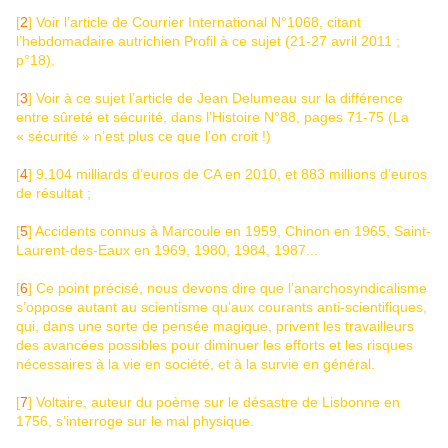
[
2
] Voir l’article de Courrier International N°1068, citant
l’hebdomadaire autrichien Profil à ce sujet (21-27 avril 2011 ;
p°18).
[
3
] Voir à ce sujet l’article de Jean Delumeau sur la différence
entre sûreté et sécurité, dans l’Histoire N°88, pages 71-75 (La
« sécurité » n’est plus ce que l’on croit !)
[
4
] 9,104 milliards d’euros de CA en 2010, et 883 millions d’euros
de résultat ;
[
5
] Accidents connus à Marcoule en 1959, Chinon en 1965, Saint-
Laurent-des-Eaux en 1969, 1980, 1984, 1987...
[
6
] Ce point précisé, nous devons dire que l’anarchosyndicalisme
s’oppose autant au scientisme qu’aux courants anti-scientifiques,
qui, dans une sorte de pensée magique, privent les travailleurs
des avancées possibles pour diminuer les efforts et les risques
nécessaires à la vie en société, et à la survie en général.
[
7
] Voltaire, auteur du poème sur le désastre de Lisbonne en
1756, s’interroge sur le mal physique.