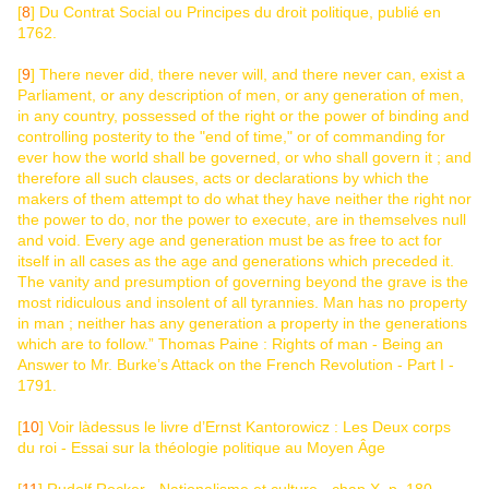
[
8
] Du Contrat Social ou Principes du droit politique, publié en
1762.
[
9
] There never did, there never will, and there never can, exist a
Parliament, or any description of men, or any generation of men,
in any country, possessed of the right or the power of binding and
controlling posterity to the "end of time," or of commanding for
ever how the world shall be governed, or who shall govern it ; and
therefore all such clauses, acts or declarations by which the
makers of them attempt to do what they have neither the right nor
the power to do, nor the power to execute, are in themselves null
and void. Every age and generation must be as free to act for
itself in all cases as the age and generations which preceded it.
The vanity and presumption of governing beyond the grave is the
most ridiculous and insolent of all tyrannies. Man has no property
in man ; neither has any generation a property in the generations
which are to follow.” Thomas Paine : Rights of man - Being an
Answer to Mr. Burke’s Attack on the French Revolution - Part I -
1791.
[
10
] Voir làdessus le livre d’Ernst Kantorowicz : Les Deux corps
du roi - Essai sur la théologie politique au Moyen Âge