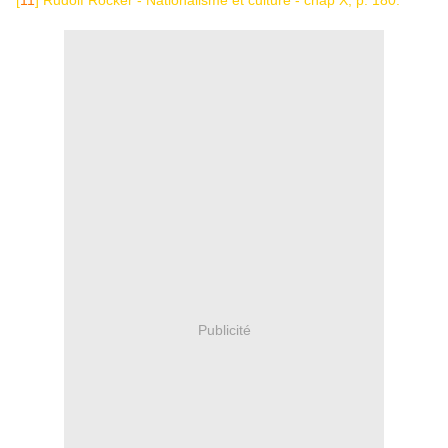
[
11
] Rudolf Rocker - Nationalisme et culture - chap X, p. 180.
Publicité