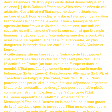
dans les années 70. Il n’y a pas eu de débat démocratique et la
violence [
1
] de la Raison d’État a balayé les révoltes nées de cet
arbitraire. Cet arbitraire d’État concerne deux nucléarismes :
militaire et civil. Pour le nucléaire militaire, l’inscription de la nation
France dans le champ de la « dissuasion » témoigne de son
agressivité foncière vis-à-vis des autres nations, une attitude
séculaire de militarisme et d’impérialisme colonial que le simple
humanisme déplore, quand l’internationalisme doit le combattre
résolument. La république ne fait ici que reprendre, en plus
dangereux, la théorie du « pré-carré » de Louis XIV, Vauban et
Louvois.
À cette agressivité militaire répond l’outrance de l’équipement
civil, avec 58 réacteurs nucléaires produisant plus des 3/4 de
l’électricité en France (un taux unique en Europe et dans le
monde). L’État possède également la mainmise sur le marché
britannique (British Energy), 4 réacteurs en Allemagne (EnBW), et
7 réacteurs en Belgique (Electrabel, filiale de GDF) [
2
]. Nous
pouvons donc parler ici d’un projet étatique dépassant largement
le cadre de l’autosuffisance énergétique pour apparaître plutôt
comme un instrument d’extension de l’influence de l’État.
Deuxième appendice de l’étatisme, le Secret d’État, ou
Mensonge d’État, est à l’oeuvre en la matière : soi-disant garant
de la sûreté des dispositifs techniques, l’État ne considère que le
sentiment de sécurité ou d’insécurité (notions subjectives aux