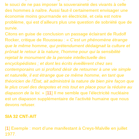
le souci de ne pas imposer la souveraineté des vivants à celle
des hommes à naître. Aussi faut-il certainement envisager une
économie moins gourmande en électricité, et cela est notre
problème, qui est d’ailleurs plus une question de sobriété que de
survie.
Citons en guise de conclusion un passage éclairant de Rudolf
Rocker, critique de Rousseau : «
C’est un phénomène étrange
que le même homme, qui prétendument dédaignait la culture et
prônait le retour à la nature, l’homme pour qui la sensibilité
rejetait le monument de la pensée intellectuelle des
encyclopédistes ; et dont les écrits éveillèrent chez ses
contemporains un si profond désir de retourner à une vie simple
et naturelle, il est étrange que ce même homme, en tant que
théoricien de l’État, ait administré la nature de bien pire façon que
le plus cruel des despotes et mis tout en place pour la réduire au
diapason de la loi.
» [
11
] Il me semble que l’électricité nucléaire
est un diapason supplémentaire de l’activité humaine que nous
devons refuser.
SIA 32 CNT-AIT
[
1
] Exemple : mort d’une manifestant à Creys-Malville en juillet
1977.