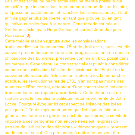
Le Contrat social, ou pacte social est une théorie politique qui
considère que les individus, à un moment donné de leur histoire,
ont passé un pacte mutuel et transféré leur souveraineté à l’État,
afin de gagner plus de liberté, en tant que groupe, qu’en tant
qu’individus isolés face à la nature. Cette théorie est née au
XVIIIème siècle, avec Hugo Grotius, et surtout Jean-Jacques
Rousseau [
8
].
Cette théorie était en rupture avec les considérations
traditionnelles sur la monarchie, l’État de droit divin ; aussi est elle
souvent présentée comme une idée progressiste, ancrée dans la
philosophie des Lumières, présentée comme un bloc positif dans
les manuels. Cependant, Le contrat social est plutôt à considérer
comme une justification laïcisée de l’existence de l’État et de la
souveraineté nationale. S’ils sont en rupture avec la monarchie
absolue, les révolutionnaires de 1791 n’en sont pas moins des
tenants de l’État central, détenteur d’une souveraineté nationale
transcendante par rapport aux individus. Cette théorie est en
rupture avec le libéralisme politique, notamment hérité de John
Locke. Pourquoi évoquer ici cet aspect de l’histoire des idées
politiques ? Tout simplement parce que l’obligation faite aux
générations futures de gérer les déchets nucléaires, la servitude
imposée à ces personnes non encore nées est l’expression
parfaite de l’arbitraire des décisions « démocratiques » reposant
sur le contrat social. Ces personnes à naître ne peuvent être