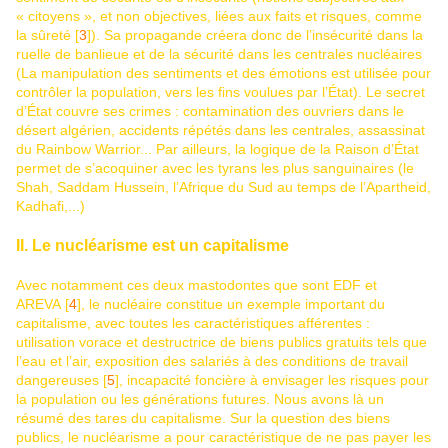
« citoyens », et non objectives, liées aux faits et risques, comme
la sûreté [
3
]). Sa propagande créera donc de l’insécurité dans la
ruelle de banlieue et de la sécurité dans les centrales nucléaires
(La manipulation des sentiments et des émotions est utilisée pour
contrôler la population, vers les fins voulues par l’État). Le secret
d’État couvre ses crimes : contamination des ouvriers dans le
désert algérien, accidents répétés dans les centrales, assassinat
du Rainbow Warrior... Par ailleurs, la logique de la Raison d’État
permet de s’acoquiner avec les tyrans les plus sanguinaires (le
Shah, Saddam Hussein, l’Afrique du Sud au temps de l’Apartheid,
Kadhafi,...)
II. Le nucléarisme est un capitalisme
Avec notamment ces deux mastodontes que sont EDF et
AREVA [
4
], le nucléaire constitue un exemple important du
capitalisme, avec toutes les caractéristiques afférentes :
utilisation vorace et destructrice de biens publics gratuits tels que
l’eau et l’air, exposition des salariés à des conditions de travail
dangereuses [
5
], incapacité foncière à envisager les risques pour
la population ou les générations futures. Nous avons là un
résumé des tares du capitalisme. Sur la question des biens
publics, le nucléarisme a pour caractéristique de ne pas payer les