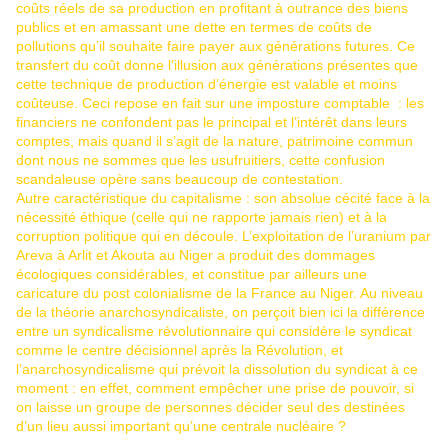
coûts réels de sa production en profitant à outrance des biens
publics et en amassant une dette en termes de coûts de
pollutions qu’il souhaite faire payer aux générations futures. Ce
transfert du coût donne l’illusion aux générations présentes que
cette technique de production d’énergie est valable et moins
coûteuse. Ceci repose en fait sur une imposture comptable : les
financiers ne confondent pas le principal et l’intérêt dans leurs
comptes, mais quand il s’agit de la nature, patrimoine commun
dont nous ne sommes que les usufruitiers, cette confusion
scandaleuse opère sans beaucoup de contestation.
Autre caractéristique du capitalisme : son absolue cécité face à la
nécessité éthique (celle qui ne rapporte jamais rien) et à la
corruption politique qui en découle. L’exploitation de l’uranium par
Areva à Arlit et Akouta au Niger a produit des dommages
écologiques considérables, et constitue par ailleurs une
caricature du post colonialisme de la France au Niger. Au niveau
de la théorie anarchosyndicaliste, on perçoit bien ici la différence
entre un syndicalisme révolutionnaire qui considère le syndicat
comme le centre décisionnel après la Révolution, et
l’anarchosyndicalisme qui prévoit la dissolution du syndicat à ce
moment : en effet, comment empêcher une prise de pouvoir, si
on laisse un groupe de personnes décider seul des destinées
d’un lieu aussi important qu’une centrale nucléaire ?