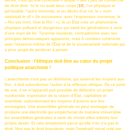
dérive, n’est qu’une continuité « laïque » des États de monarchie
de droit divin. Ici le roi avait deux corps [
10
], l’un physique et
périssable, l’autre immortel, et au décès d’un roi, le « mort
saisissait le vif » (le successeur, avec l’expression convenue, le
« Roi est mort, Vive le Roi ! »), là un État crée un phénomène
physique polluant et dangereux qui saisit les générations à venir
d’une main de fer. Tyrannie insolente, contradictoire avec ses
principes démocratiques apparents, mais ô combien cohérente
avec l’essence-même de l’État et de la souveraineté nationale qui
a pour projet de perdurer à jamais.
Conclusion : l’éthique doit être au cœur du projet
politique anarchiste !
L’anarchisme n’est pas un léninisme, qui asservit les moyens aux
fins : il doit subordonner l’action à la réflexion éthique. De ce point
de vue, il ne m’apparaît pas possible de défendre un projet
nucléariste, expression de la raison d’État, capitaliste et
scientiste, subordonnant les moyens d’actions aux fins
envisagées. Une assemblée générale ne peut envisager de
produire une électricité qui empêcherait de manière irréversible
les assemblées générales à venir de choisir elles-mêmes leur
propre destin. Et cela simplement parce qu’elle n’en n’a pas le
droit. Non pas le droit bourgeois, mais l’impératif moral créé par