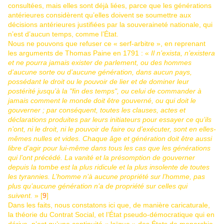
consultées, mais elles sont déjà liées, parce que les générations
antérieures considèrent qu’elles doivent se soumettre aux
décisions antérieures justifiées par la souveraineté nationale, qui
n’est d’aucun temps, comme l’État.
Nous ne pouvons que refuser ce « serf-arbitre », en reprenant
les arguments de Thomas Paine en 1791 : «
Il n’exista, n’existera
et ne pourra jamais exister de parlement, ou des hommes
d’aucune sorte ou d’aucune génération, dans aucun pays,
possédant le droit ou le pouvoir de lier et de dominer leur
postérité jusqu’à la "fin des temps", ou celui de commander à
jamais comment le monde doit être gouverné, ou qui doit le
gouverner ; par conséquent, toutes les clauses, actes et
déclarations produites par leurs initiateurs pour essayer ce qu’ils
n’ont, ni le droit, ni le pouvoir de faire ou d’exécuter, sont en elles-
mêmes nulles et vides. Chaque âge et génération doit être aussi
libre d’agir pour lui-même dans tous les cas que les générations
qui l’ont précédé. La vanité et la présomption de gouverner
depuis la tombe est la plus ridicule et la plus insolente de toutes
les tyrannies. L’homme n’à aucune propriété sur l’homme, pas
plus qu’aucune génération n’a de propriété sur celles qui
suivent.
» [
9
]
Dans les faits, nous constatons ici que, de manière caricaturale,
la théorie du Contrat Social, et l’État pseudo-démocratique qui en