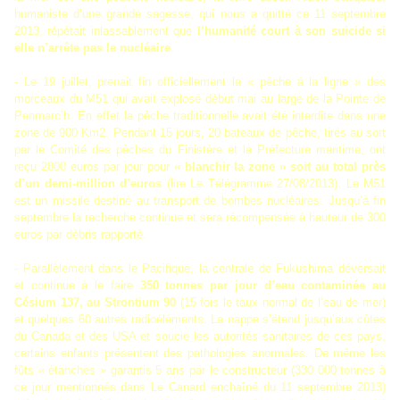
humaniste d’une grande sagesse, qui nous a quitté ce 11 septembre
2013, répétait inlassablement que
l’humanité court à son suicide si
elle n’arrête pas le nucléaire
.
- Le 19 juillet, prenait fin officiellement la « pêche à la ligne » des
morceaux du M51 qui avait explosé début mai au large de la Pointe de
Penmarc’h. En effet la pêche traditionnelle avait été interdite dans une
zone de 900 Km2. Pendant 15 jours, 20 bateaux de pêche, tirés au sort
par le Comité des pêches du Finistère et la Préfecture maritime, ont
reçu 2800 euros par jour pour
« blanchir la zone » soit au total près
d’un demi-million d’euros
(lire Le Télégramme 27/08/2013). Le M51
est un missile destiné au transport de bombes nucléaires. Jusqu’à fin
septembre la recherche continue et sera récompensée à hauteur de 300
euros par débris rapporté.
- Parallèlement dans le Pacifique, la centrale de Fukushima déversait
et continue à le faire
350 tonnes par jour d’eau contaminée au
Césium 137, au Strontium 90
(15 fois le taux normal de l’eau de mer)
et quelques 60 autres radioéléments. La nappe s’étend jusqu’aux côtes
du Canada et des USA et soucie les autorités sanitaires de ces pays,
certains enfants présentent des pathologies anormales. De même les
fûts « étanches » garantis 5 ans par le constructeur (330 000 tonnes à
ce jour mentionnés dans Le Canard enchaîné du 11 septembre 2013)