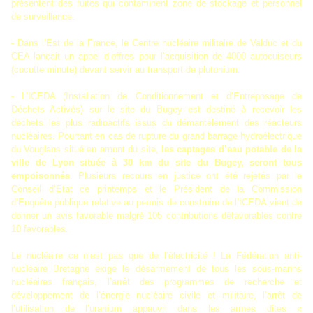
présentent des fuites qui contaminent zone de stockage et personnel
de surveillance.
- Dans l’Est de la France, le Centre nucléaire militaire de Valduc et du
CEA lançait un appel d’offres pour l’acquisition de 4000 autocuiseurs
(cocotte minute) devant servir au transport de plutonium.
- L’ICEDA (Installation de Conditionnement et d’Entreposage de
Déchets Activés) sur le site du Bugey est destiné à recevoir les
déchets les plus radioactifs issus du démantèlement des réacteurs
nucléaires. Pourtant en cas de rupture du grand barrage hydroélectrique
du Vouglans situé en amont du site,
les captages d’eau potable de la
ville de Lyon située à 30 km du site du Bugey, seront tous
empoisonnés
. Plusieurs recours en justice ont été rejetés par le
Conseil d’Etat ce printemps et le Président de la Commission
d’Enquête publique relative au permis de construire de l’ICEDA vient de
donner un avis favorable malgré 105 contributions défavorables contre
10 favorables.
Le nucléaire ce n’est pas que de l’électricité ! La Fédération anti-
nucléaire Bretagne exige le désarmement de tous les sous-marins
nucléaires français, l’arrêt des programmes de recherche et
développement de l’énergie nucléaire civile et militaire, l’arrêt de
l’utilisation de l’uranium appauvri dans les armes dites «