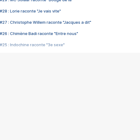
28 : Lorie raconte "Je vais vite"
#27 : Christophe Willem raconte "Jacques a dit"
#26 : Chimène Badi raconte "Entre nous"
#25 : Indochine raconte "3e sexe"
#24 : Zaho raconte "C'est chelou"
#23 : Patrick Bruel raconte "Au café des délices"
#22 : Kyo raconte "Le chemin"
#21 : Nolwenn Leroy raconte "Cassé"
#20 : Patrick Hernandez raconte "Born to be alive"
#19 : Lorie raconte "Près de moi"
#18 : Michael Jones raconte "A nos actes manqués" (avec Jean-Jacque
#17 : Khaled raconte "Aïcha"