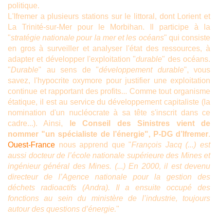
politique.
L'Ifremer a plusieurs stations sur le littoral, dont Lorient et
La Trinité-sur-Mer pour le Morbihan. Il participe à la
"
stratégie nationale pour la mer et les océans
" qui consiste
en gros à surveiller et analyser l'état des ressources, à
adapter et développer l'exploitation "
durable
" des océans.
"
Durable
" au sens de "
développement durable
", vous
savez, l'hypocrite oxymore pour justifier une exploitation
continue et rapportant des profits... Comme tout organisme
étatique, il est au service du développement capitaliste (la
nomination d'un nucléocrate à sa tête s'inscrit dans ce
cadre...). Ainsi,
le Conseil des Sinistres vient de
nommer "un spécialiste de l’énergie", P-DG d’Ifremer
.
Ouest-France
nous apprend que "
François Jacq (...) est
aussi docteur de l’école nationale supérieure des Mines et
ingénieur général des Mines. (...) En 2000, il est devenu
directeur de l’Agence nationale pour la gestion des
déchets radioactifs (Andra). Il a ensuite occupé des
fonctions au sein du ministère de l’industrie, toujours
autour des questions d’énergie.
"