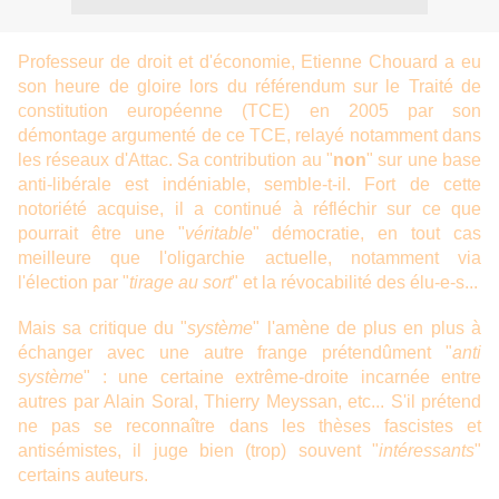
Professeur de droit et d'économie, Etienne Chouard a eu
son heure de gloire lors du référendum sur le Traité de
constitution européenne (TCE) en 2005 par son
démontage argumenté de ce TCE, relayé notamment dans
les réseaux d'Attac. Sa contribution au "
non
" sur une base
anti-libérale est indéniable, semble-t-il. Fort de cette
notoriété acquise, il a continué à réfléchir sur ce que
pourrait être une "
véritable
" démocratie, en tout cas
meilleure que l'oligarchie actuelle, notamment via
l'élection par "
tirage au sort
" et la révocabilité des élu-e-s...
Mais sa critique du "
système
" l'amène de plus en plus à
échanger avec une autre frange prétendûment "
anti
système
" : une certaine extrême-droite incarnée entre
autres par Alain Soral, Thierry Meyssan, etc... S'il prétend
ne pas se reconnaître dans les thèses fascistes et
antisémistes, il juge bien (trop) souvent "
intéressants
"
certains auteurs.