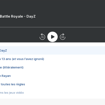
 Battle Royale - DayZ
 DayZ
 a 13 ans (et vous l'avez ignoré)
e (littéralement)
im Rayan
 toutes les règles
s les jeux vidéo
us choquant de Rockstar ? - Le scandale BULLY