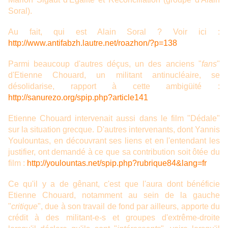
Soral).
Au fait, qui est Alain Soral ? Voir ici :
http://www.antifabzh.lautre.net/roazhon/?p=138
Parmi beaucoup d'autres déçus, un des anciens "
fans
"
d'Etienne Chouard, un militant antinucléaire, se
désolidarise, rapport à cette ambigüité :
http://sanurezo.org/spip.php?article141
Etienne Chouard intervenait aussi dans le film "Dédale"
sur la situation grecque. D'autres intervenants, dont Yannis
Youlountas, en découvrant ses liens et en l'entendant les
justifier, ont demandé à ce que sa contribution soit ôtée du
film :
http://youlountas.net/spip.php?rubrique84&lang=fr
Ce qu'il y a de gênant, c'est que l'aura dont bénéficie
Etienne Chouard, notamment au sein de la gauche
"
critique
", due à son travail de fond par ailleurs, apporte du
crédit à des militant-e-s et groupes d'extrême-droite