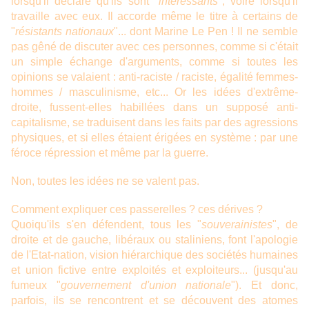
lorsqu'il déclare qu'ils sont "
intéressants
", voire lorsqu'il
travaille avec eux. Il accorde même le titre à certains de
"
résistants nationaux
"... dont Marine Le Pen ! Il ne semble
pas gêné de discuter avec ces personnes, comme si c'était
un simple échange d'arguments, comme si toutes les
opinions se valaient : anti-raciste / raciste, égalité femmes-
hommes / masculinisme, etc... Or les idées d'extrême-
droite, fussent-elles habillées dans un supposé anti-
capitalisme, se traduisent dans les faits par des agressions
physiques, et si elles étaient érigées en système : par une
féroce répression et même par la guerre.
Non, toutes les idées ne se valent pas.
Comment expliquer ces passerelles ? ces dérives ?
Quoiqu'ils s'en défendent, tous les "
souverainistes
", de
droite et de gauche, libéraux ou staliniens, font l'apologie
de l'Etat-nation, vision hiérarchique des sociétés humaines
et union fictive entre exploités et exploiteurs... (jusqu'au
fumeux "
gouvernement d'union nationale
"). Et donc,
parfois, ils se rencontrent et se découvent des atomes