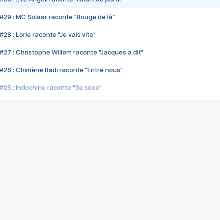
#29 : MC Solaar raconte "Bouge de là"
28 : Lorie raconte "Je vais vite"
#27 : Christophe Willem raconte "Jacques a dit"
#26 : Chimène Badi raconte "Entre nous"
#25 : Indochine raconte "3e sexe"
#24 : Zaho raconte "C'est chelou"
#23 : Patrick Bruel raconte "Au café des délices"
#22 : Kyo raconte "Le chemin"
#21 : Nolwenn Leroy raconte "Cassé"
#20 : Patrick Hernandez raconte "Born to be alive"
#19 : Lorie raconte "Près de moi"
#18 : Michael Jones raconte "A nos actes manqués" (avec Jean-Jacque