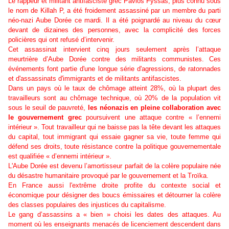
Le rappeur et militant antifasciste grec Pavlos Fyssas, plus connu sous
le nom de Killah P, a été froidement assassiné par un membre du parti
néo-nazi Aube Dorée ce mardi. Il a été poignardé au niveau du cœur
devant de dizaines des personnes, avec la complicité des forces
policières qui ont refusé d’intervenir.
Cet assassinat intervient cinq jours seulement après l’attaque
meurtrière d’Aube Dorée contre des militants communistes. Ces
événements font partie d'une longue série d'agressions, de ratonnades
et d'assassinats d'immigrants et de militants antifascistes.
Dans un pays où le taux de chômage atteint 28%, où la plupart des
travailleurs sont au chômage technique, où 20% de la population vit
sous le seuil de pauvreté,
les néonazis en pleine collaboration avec
le gouvernement grec
poursuivent une attaque contre « l’ennemi
intérieur ». Tout travailleur qui ne
baisse pas la tête devant les attaques
du capital, tout immigrant qui essaie gagner sa vie, toute femme qui
défend ses droits, toute résistance contre la
politique gouvernementale
est qualifiée « d’ennemi intérieur ».
L'Aube Dorée est devenu l’amortisseur parfait de la colère populaire née
du désastre
humanitaire provoqué par le gouvernement et la Troïka.
En France aussi l'extrême droite profite du contexte social et
économique pour désigner des boucs émissaires et détourner la colère
des classes populaires des injustices du capitalisme.
Le gang d’assassins a « bien » choisi les dates des attaques. Au
moment où les enseignants menacés de licenciement descendent dans