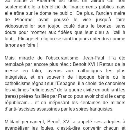
Sa statue à Ploërmel est donc un affront car non
seulement elle a bénéficié de financements publics mais
elle trône sur le domaine public ! De plus, l’ancien maire
de Ploërmel avait poussé le vice jusqu’à faire
vidéosurveiller son joujou coulé dans le bronze, sans
doute pour montrer aux fidèles que leur dieu a l’œil à
tout… Flicage et religion se sont toujours entendus comme
larrons en foire !
Mais, miracle de l’obscurantisme, Jean-Paul II a été
remplacé par encore plus réac : Benoît XVI ! Retour de la
messe en latin, faveurs aux catholiques les plus
intégristes, et en souvenir de l’époque bénie où le
catholicisme régnait sur l’Espagne, il a choisi de canoniser
les victimes "religieuses" de la guerre civile en oubliant les
(rares) prêtres fusillés par Franco pour avoir choisi le camp
républicain… et en méprisant les centaines de milliers
d’anti-fascistes assassinés par les sbires franquistes.
Militant permanent, Benoît XVI a appelé ses adeptes à
évangéliser les foules, c’est-à-dire convertir chacun et