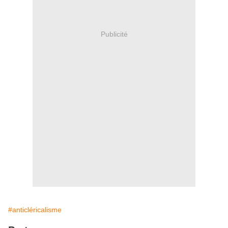
Publicité
#anticléricalisme