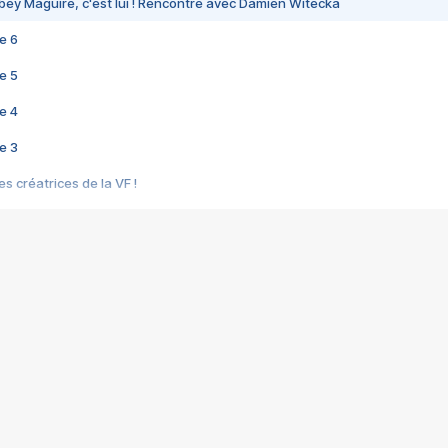
bey Maguire, c'est lui ! Rencontre avec Damien Witecka
e 6
e 5
e 4
e 3
s créatrices de la VF !
e 2
e 1
e Mektoub My Love arrive enfin ! Rencontre avec Shaïn Boumedine et Sal
i : après Toni en famille
elle réalise le bouleversant Dites lui que je l'aime
ais ! Rencontre autour de Vie privée de Rebecca Zlotowski
 de Marguerite, Grave... Rencontre avec Ella Rumpf