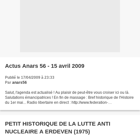
Actus Anars 56 - 15 avril 2009
Publié le 17/04/2009 à 23:33
Par
anars56
Salut, l'agenda est actualisé ! Au plaisir de peut-être vous croiser ici ou là.
Salutations émancipatrices ! En fin de massage : Bref historique de l'Histoire
du 1er mai... Radio libertaire en direct : http://www.federation-
anarchiste.org/rl/ Radio libertaire...
PETIT HISTORIQUE DE LA LUTTE ANTI
NUCLEAIRE A ERDEVEN (1975)