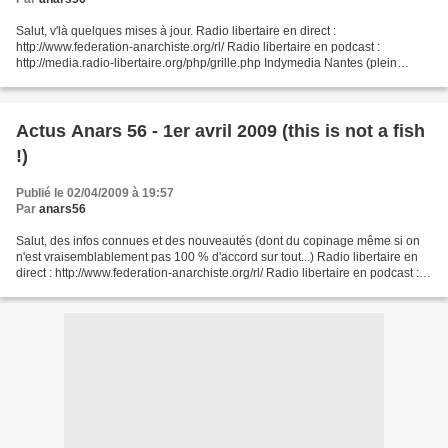
Salut, v'là quelques mises à jour. Radio libertaire en direct :
http://www.federation-anarchiste.org/rl/ Radio libertaire en podcast :
http://media.radio-libertaire.org/php/grille.php Indymedia Nantes (plein
d’infos sur Nantes, Rennes, Angers, St Nazaire,...
Actus Anars 56 - 1er avril 2009 (this is not a fish
!)
Publié le 02/04/2009 à 19:57
Par
anars56
Salut, des infos connues et des nouveautés (dont du copinage même si on
n'est vraisemblablement pas 100 % d'accord sur tout...) Radio libertaire en
direct : http://www.federation-anarchiste.org/rl/ Radio libertaire en podcast :
http://media.radio-libertaire.org/php/grille.php...