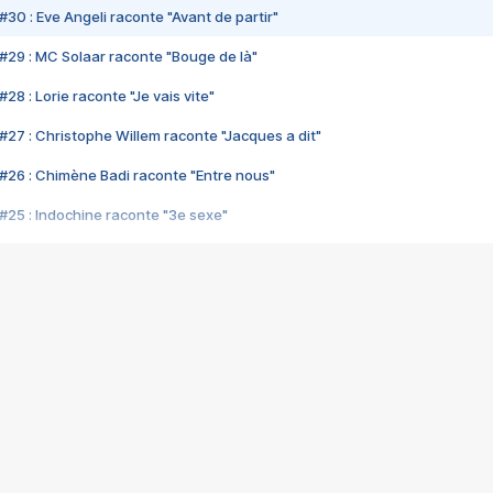
#30 : Eve Angeli raconte "Avant de partir"
#29 : MC Solaar raconte "Bouge de là"
28 : Lorie raconte "Je vais vite"
#27 : Christophe Willem raconte "Jacques a dit"
#26 : Chimène Badi raconte "Entre nous"
#25 : Indochine raconte "3e sexe"
#24 : Zaho raconte "C'est chelou"
#23 : Patrick Bruel raconte "Au café des délices"
#22 : Kyo raconte "Le chemin"
#21 : Nolwenn Leroy raconte "Cassé"
#20 : Patrick Hernandez raconte "Born to be alive"
#19 : Lorie raconte "Près de moi"
#18 : Michael Jones raconte "A nos actes manqués" (avec Jean-Jacque