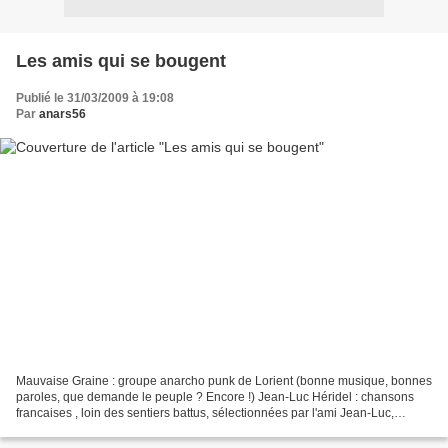
Les amis qui se bougent
Publié le 31/03/2009 à 19:08
Par
anars56
Mauvaise Graine : groupe anarcho punk de Lorient (bonne musique, bonnes
paroles, que demande le peuple ? Encore !) Jean-Luc Héridel : chansons
francaises , loin des sentiers battus, sélectionnées par l'ami Jean-Luc,
l'animateur de l'émission chants libres...