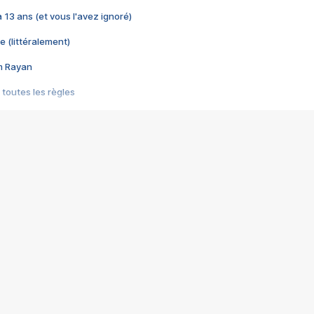
 a 13 ans (et vous l'avez ignoré)
e (littéralement)
im Rayan
 toutes les règles
s les jeux vidéo
us choquant de Rockstar ? - Le scandale BULLY
e plus moche de Steam
du RÊVE tourne au CAUCHEMAR
pendant 8 heures
it… à tort
umiliés par un jeu vidéo
ire - Final Fantasy 8