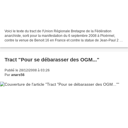
Voici le texte du tract de l'Union Régionale Bretagne de la Fédération
anarchiste, sorti pour la manifestation du 6 septembre 2008 à Ploërmel,
contre la venue de Benoit 16 en France et contre la statue de Jean-Paul 2 à
Ploërmel. Des images et un compte-rendu...
Tract "Pour se débarasser des OGM..."
Publié le 28/12/2008 à 03:26
Par
anars56