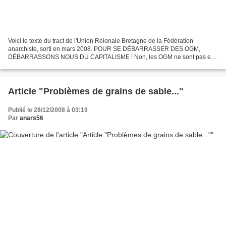
Voici le texte du tract de l'Union Réionale Bretagne de la Fédération
anarchiste, sorti en mars 2008. POUR SE DÉBARRASSER DES OGM,
DÉBARRASSONS NOUS DU CAPITALISME ! Non, les OGM ne sont pas en
mesure de "relever les défis alimentaires et environnementaux"....
Article "Problèmes de grains de sable..."
Publié le 28/12/2008 à 03:19
Par
anars56