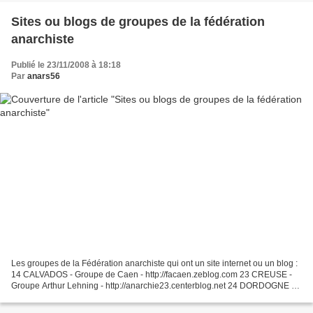
Sites ou blogs de groupes de la fédération
anarchiste
Publié le 23/11/2008 à 18:18
Par
anars56
Les groupes de la Fédération anarchiste qui ont un site internet ou un blog :
14 CALVADOS - Groupe de Caen - http://facaen.zeblog.com 23 CREUSE -
Groupe Arthur Lehning - http://anarchie23.centerblog.net 24 DORDOGNE -
Groupe Drapeau Noir Périgord - http://dnp.lautre.net...