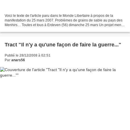
Voici le texte de l'article paru dans le Monde Libertaire à propos de la
manifestation du 25 mars 2007. Problèmes de grains de sable au pays des
Menhirs… Toutes et tous à Erdeven (56) dimanche 25 mars Un projet mené
par un consortium de cimentiers, dans...
Tract "Il n'y a qu'une façon de faire la guerre..."
Publié le 28/12/2008 à 02:51
Par
anars56