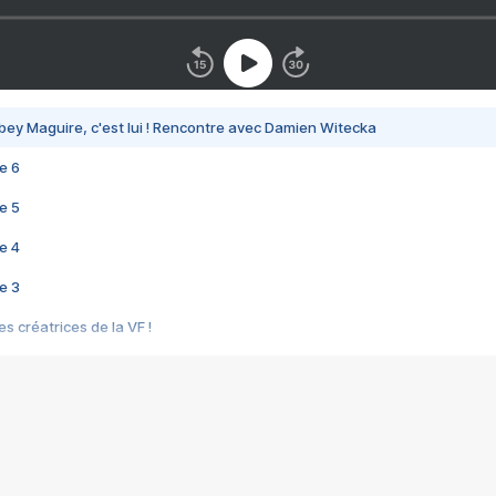
bey Maguire, c'est lui ! Rencontre avec Damien Witecka
e 6
e 5
e 4
e 3
s créatrices de la VF !
e 2
e 1
e Mektoub My Love arrive enfin ! Rencontre avec Shaïn Boumedine et Sal
i : après Toni en famille