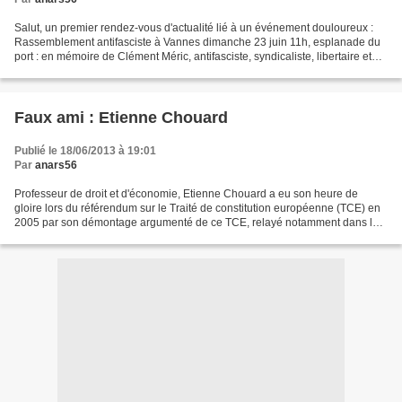
Salut, un premier rendez-vous d'actualité lié à un événement douloureux :
Rassemblement antifasciste à Vannes dimanche 23 juin 11h, esplanade du
port : en mémoire de Clément Méric, antifasciste, syndicaliste, libertaire et
militant de la cause animale,...
Faux ami : Etienne Chouard
Publié le 18/06/2013 à 19:01
Par
anars56
Professeur de droit et d'économie, Etienne Chouard a eu son heure de
gloire lors du référendum sur le Traité de constitution européenne (TCE) en
2005 par son démontage argumenté de ce TCE, relayé notamment dans les
réseaux d'Attac. Sa contribution au...