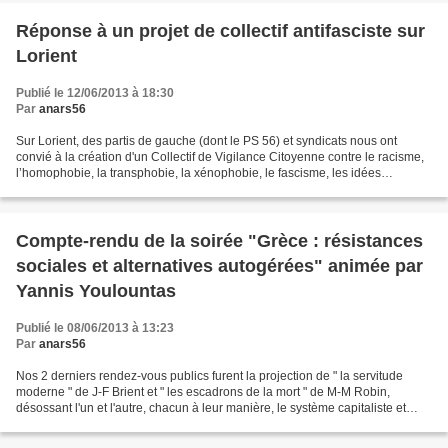
Réponse à un projet de collectif antifasciste sur
Lorient
Publié le 12/06/2013 à 18:30
Par
anars56
Sur Lorient, des partis de gauche (dont le PS 56) et syndicats nous ont
convié à la création d'un Collectif de Vigilance Citoyenne contre le racisme,
l’homophobie, la transphobie, la xénophobie, le fascisme, les idées
réactionnaires et nauséabondes d’extrême-droite,...
Compte-rendu de la soirée "Grèce : résistances
sociales et alternatives autogérées" animée par
Yannis Youlountas
Publié le 08/06/2013 à 13:23
Par
anars56
Nos 2 derniers rendez-vous publics furent la projection de " la servitude
moderne " de J-F Brient et " les escadrons de la mort " de M-M Robin,
désossant l'un et l'autre, chacun à leur manière, le système capitaliste et
étatiste. Système qui développe,...