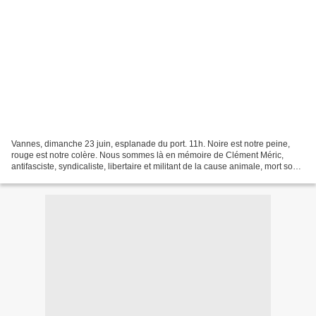
Vannes, dimanche 23 juin, esplanade du port. 11h. Noire est notre peine,
rouge est notre colère. Nous sommes là en mémoire de Clément Méric,
antifasciste, syndicaliste, libertaire et militant de la cause animale, mort sous
les coups de membres de l'extrême-droite...